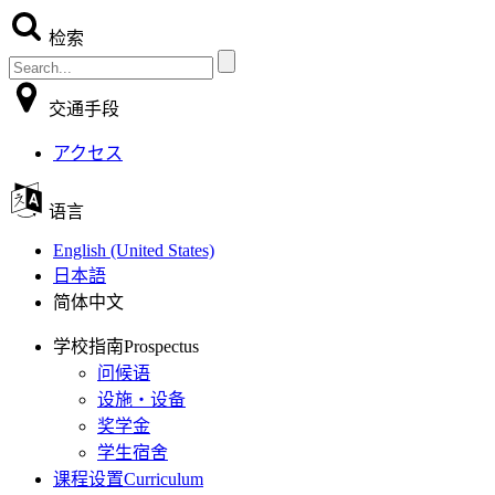
检索
交通手段
アクセス
语言
English (United States)
日本語
简体中文
学校指南
Prospectus
问候语
设施・设备
奖学金
学生宿舍
课程设置
Curriculum