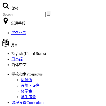
检索
交通手段
アクセス
语言
English (United States)
日本語
简体中文
学校指南
Prospectus
问候语
设施・设备
奖学金
学生宿舍
课程设置
Curriculum