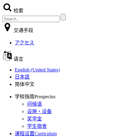
检索
交通手段
アクセス
语言
English (United States)
日本語
简体中文
学校指南
Prospectus
问候语
设施・设备
奖学金
学生宿舍
课程设置
Curriculum