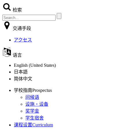
检索
交通手段
アクセス
语言
English (United States)
日本語
简体中文
学校指南
Prospectus
问候语
设施・设备
奖学金
学生宿舍
课程设置
Curriculum