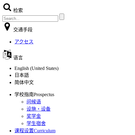
检索
交通手段
アクセス
语言
English (United States)
日本語
简体中文
学校指南
Prospectus
问候语
设施・设备
奖学金
学生宿舍
课程设置
Curriculum