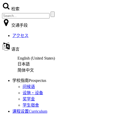
检索
交通手段
アクセス
语言
English (United States)
日本語
简体中文
学校指南
Prospectus
问候语
设施・设备
奖学金
学生宿舍
课程设置
Curriculum