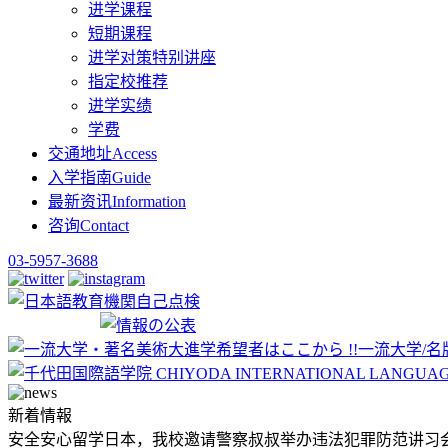
进学课程
短期课程
进学对策特别讲座
指定校推荐
进学实绩
学费
交通地址
Access
入学指南
Guide
最新资讯
Information
咨询
Contact
03-5957-3688
新着情報
安全安心留学日本，我校邀请警察叔叔举办违法犯罪防范讲习