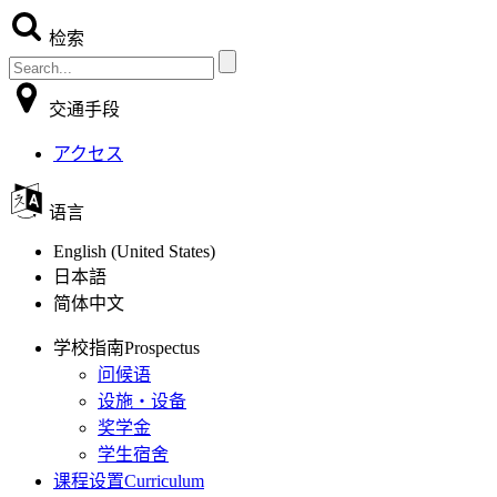
检索
交通手段
アクセス
语言
English (United States)
日本語
简体中文
学校指南
Prospectus
问候语
设施・设备
奖学金
学生宿舍
课程设置
Curriculum