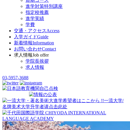
短期コース
進学対策特別講座
指定校推薦
進学実績
学費
交通・アクセス
Access
入学ガイド
Guide
新着情報
Information
お問い合わせ
Contact
求人情報
Job offer
学院長挨拶
求人情報
03-5957-3688