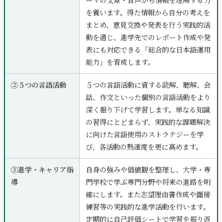
ーマの文章・音声から情報を理解する力
を養います。得た情報から自分の考えを
まとめ、意見交換や発表を行う実践的活
動を通じ、進学先でのレポート作成や発
表にも対応できる「総合的な日本語運用
能力」を育成します。
②５つの言語活動
５つの言語活動に資する読解、聴解、会
話、作文といった個別の言語活動をより
深く掘り下げて学習します。単なる知識
の習得にとどまらず、実践的な課題解決
に向けた言語使用のストラテジーを学
び、各活動の熟達度を更に高めます。
③進学・キャリア指
自身の強みや価値観を整理し、大学・専
導
門学校で学ぶ専門分野や将来の進路を明
確にします。また志望理由書作成や面接
練習等の実践的な進学活動を行います。
定期的に自己評価シートで学習を振り返