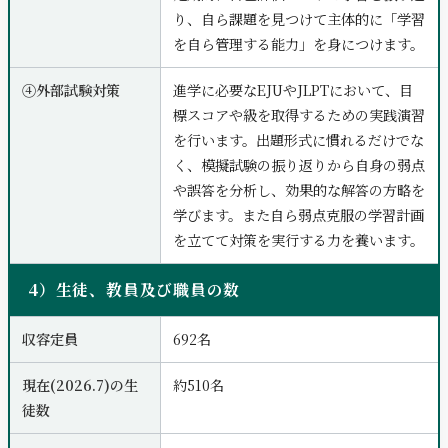
り、自ら課題を見つけて主体的に「学習
を自ら管理する能力」を身につけます。
④外部試験対策
進学に必要なEJUやJLPTにおいて、目
標スコアや級を取得するための実践演習
を行います。出題形式に慣れるだけでな
く、模擬試験の振り返りから自身の弱点
や誤答を分析し、効果的な解答の方略を
学びます。また自ら弱点克服の学習計画
を立てて対策を実行する力を養います。
4）生徒、教員及び職員の数
収容定員
692名
現在(2026.7)の生
約510名
徒数