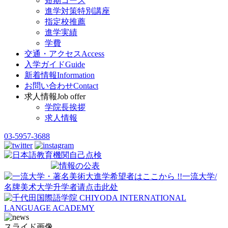
短期コース
進学対策特別講座
指定校推薦
進学実績
学費
交通・アクセス
Access
入学ガイド
Guide
新着情報
Information
お問い合わせ
Contact
求人情報
Job offer
学院長挨拶
求人情報
03-5957-3688
スライド画像