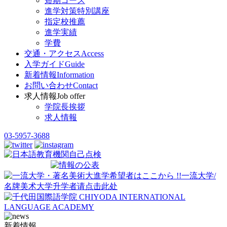
短期コース
進学対策特別講座
指定校推薦
進学実績
学費
交通・アクセス
Access
入学ガイド
Guide
新着情報
Information
お問い合わせ
Contact
求人情報
Job offer
学院長挨拶
求人情報
03-5957-3688
新着情報