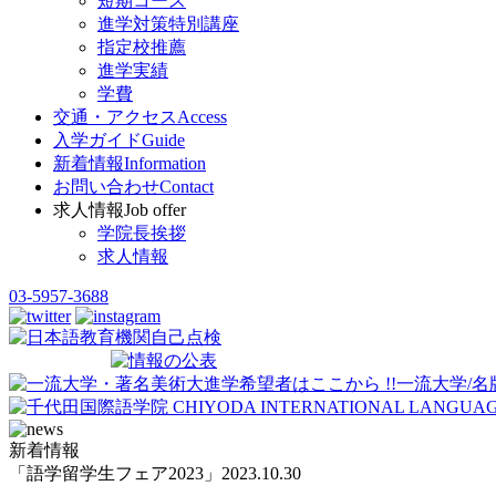
短期コース
進学対策特別講座
指定校推薦
進学実績
学費
交通・アクセス
Access
入学ガイド
Guide
新着情報
Information
お問い合わせ
Contact
求人情報
Job offer
学院長挨拶
求人情報
03-5957-3688
新着情報
「語学留学生フェア2023」
2023.10.30