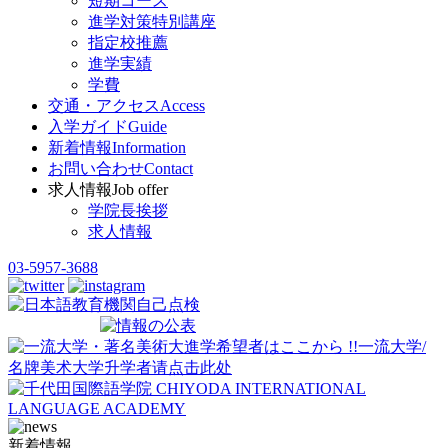
短期コース
進学対策特別講座
指定校推薦
進学実績
学費
交通・アクセス
Access
入学ガイド
Guide
新着情報
Information
お問い合わせ
Contact
求人情報
Job offer
学院長挨拶
求人情報
03-5957-3688
新着情報