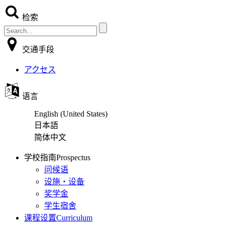
检索
交通手段
アクセス
语言
English (United States)
日本語
简体中文
学校指南
Prospectus
问候语
设施・设备
奖学金
学生宿舍
课程设置
Curriculum